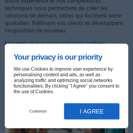
Notre expérience et nos compétences
techniques nous permettent de créer les
solutions de demain, celles qui facilitent votre
quotidien, fidélisent vos clients et développent
l’acquisition de nouveau.
En savoir plus sur nos solutions métiers
Your privacy is our priority
We use Cookies to improve user experience by
personalising content and ads, as well as
analyzing traffic and optimizing social networks
functionalities. By clicking "I Agree" you consent to
the use of Cookies.
I AGREE
Customize
Menu
Contact
Devis