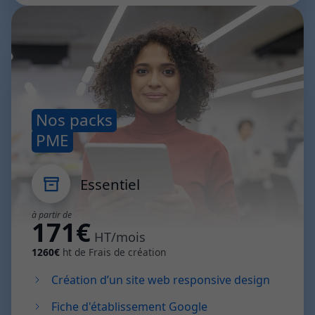
Nos packs
PME
Essentiel
à partir de
171€
HT/mois
1260€
ht de Frais de création
Création d’un site web responsive design
Fiche d'établissement Google