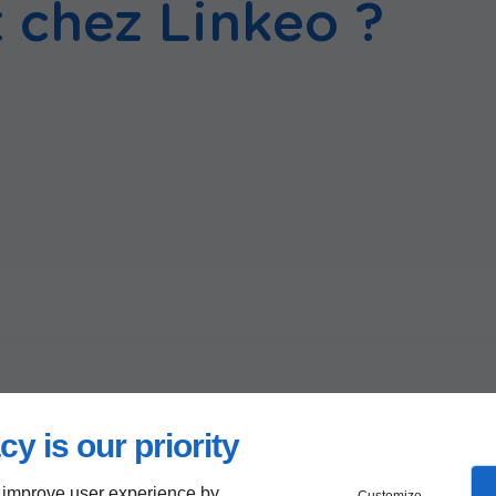
chez Linkeo ?
cy is our priority
 improve user experience by