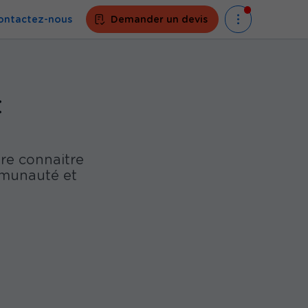
ontactez-nous
Demander un devis
t
ire connaitre
ommunauté et