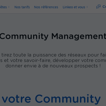
 êtes
Nos tarifs
Nos références
Linkeo et vous
C
ne
alogue
Community Managemen
ommerce
tirez toute la puissance des réseaux pour fa
s et votre savoir-faire, développer votre c
donner envie à de nouveaux prospects !
 votre Community