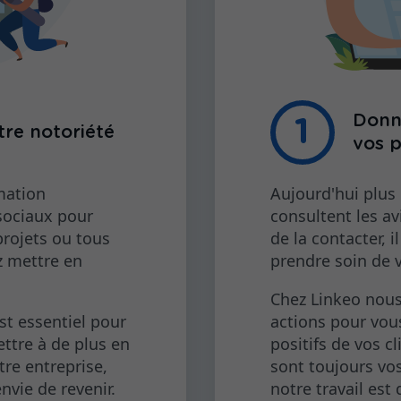
Donne
re notoriété
vos 
mation
Aujourd'hui plus
sociaux pour
consultent les av
projets ou tous
de la contacter, i
z mettre en
prendre soin de v
Chez Linkeo nous
t essentiel pour
actions pour vous
ttre à de plus en
positifs de vos cl
tre entreprise,
sont toujours vo
vie de revenir.
notre travail est 