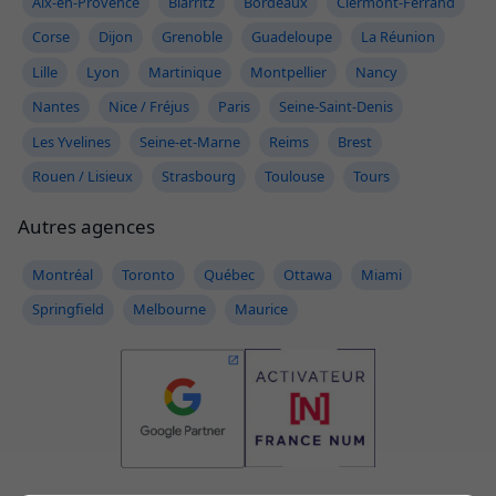
Aix-en-Provence
Biarritz
Bordeaux
Clermont-Ferrand
Corse
Dijon
Grenoble
Guadeloupe
La Réunion
Lille
Lyon
Martinique
Montpellier
Nancy
Nantes
Nice / Fréjus
Paris
Seine-Saint-Denis
Les Yvelines
Seine-et-Marne
Reims
Brest
Rouen / Lisieux
Strasbourg
Toulouse
Tours
Autres agences
Montréal
Toronto
Québec
Ottawa
Miami
Springfield
Melbourne
Maurice